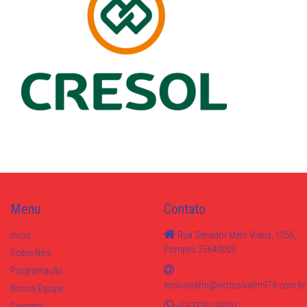
Menu
Contato
Início
Rua Senador Melo Viana, 1056,
Pompeu 35640000
Sobre Nós
Programação
exclusivafm@exclusivafm979.com.br
Nossa Equipe
Contato
+553735130001